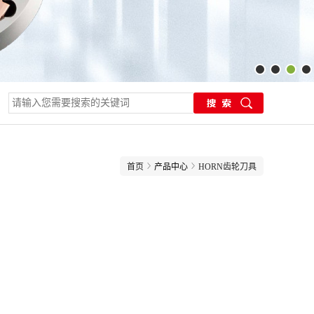
首页
产品中心
HORN齿轮刀具